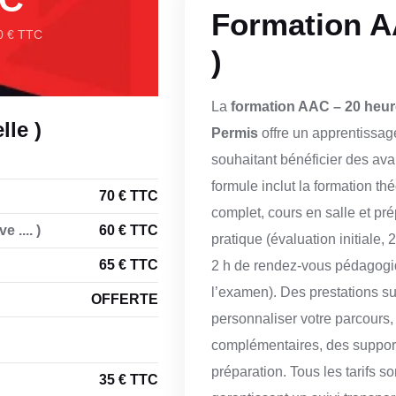
Formation A
 € TTC
)
La
formation AAC – 20 heur
le )
Permis
offre un apprentissage
souhaitant bénéficier des av
formule inclut la formation th
70 € TTC
complet, cours en salle et pré
 .... )
60 € TTC
pratique (évaluation initiale,
65 € TTC
2 h de rendez-vous pédagog
l’examen). Des prestations s
OFFERTE
personnaliser votre parcours
complémentaires, des support
préparation. Tous les tarifs s
35 € TTC