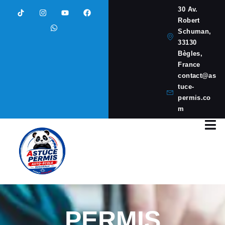
30 Av.
Robert
Schuman,
33130
Bègles,
France
contact@as
tuce-
permis.co
m
PERMIS