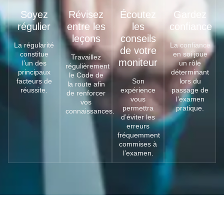
Soyez
Révisez
Écoutez
Gardez
régulier
entre les
les
confiance
leçons
conseils
La régularité
La confiance
de votre
constitue
en soi joue
Travaillez
moniteur
l’un des
un rôle
régulièrement
principaux
déterminant
le Code de
facteurs de
Son
lors du
la route afin
réussite.
expérience
passage de
de renforcer
vous
l’examen
vos
permettra
pratique.
connaissances.
d’éviter les
erreurs
fréquemment
commises à
l’examen.