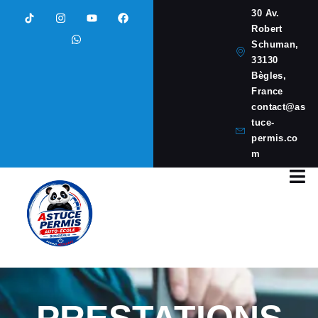
30 Av.
Robert
Schuman,
33130
Bègles,
France
contact@as
tuce-
permis.co
m