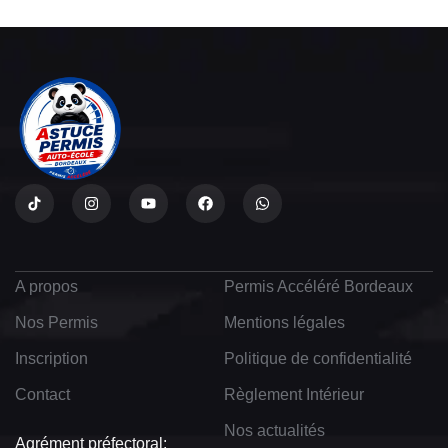
A propos
Permis Accéléré Bordeaux
Nos Permis
Mentions légales
Inscription
Politique de confidentialité
Contact
Règlement Intérieur
Nos actualités
Agrément préfectoral: