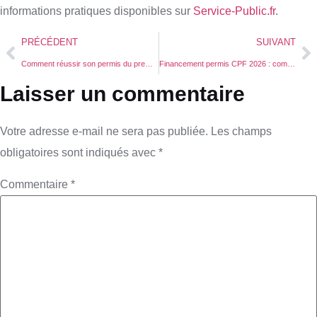
informations pratiques disponibles sur
Service-Public.fr
.
PRÉCÉDENT
SUIVANT
Comment réussir son permis du premier coup en 2026 ? Méthode complète et conseils
Financement permis CPF 2026 : comment payer son permis à Bordeaux avec son CPF ?
Laisser un commentaire
Votre adresse e-mail ne sera pas publiée.
Les champs
obligatoires sont indiqués avec
*
Commentaire
*