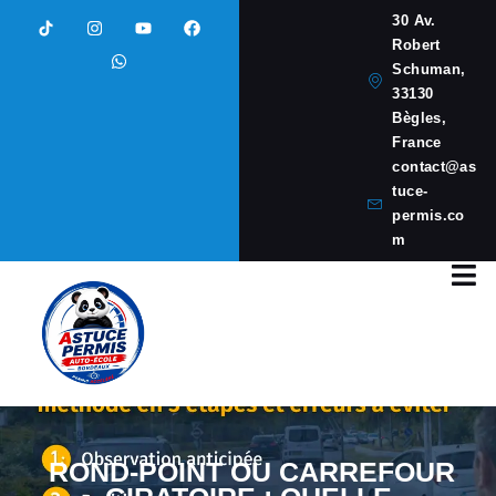
30 Av.
Robert
Schuman,
33130
Bègles,
France
contact@as
tuce-
permis.co
m
ROND-POINT OU CARREFOUR